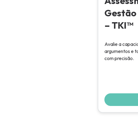
Assess
Gestão 
– TKI™
Avalie a capaci
argumentos e t
com precisão.