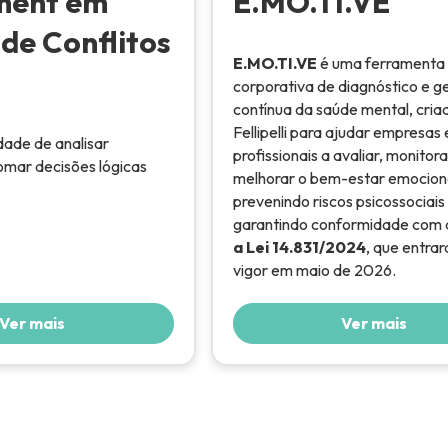
ment em
E.MO.TI.VE
de Conflitos
E.MO.TI.VE
é uma ferramenta
corporativa de diagnóstico e g
contínua da saúde mental, cria
Fellipelli para ajudar empresas 
dade de analisar
profissionais a avaliar, monitora
omar decisões lógicas
melhorar o bem-estar emociona
prevenindo riscos psicossociais
garantindo conformidade com
a Lei 14.831/2024
, que entra
vigor em maio de 2026.
Ver mais
Ver mais