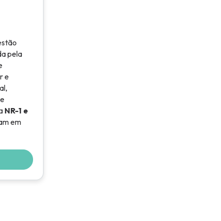
estão
da pela
e
r e
l,
 e
 a
NR-1 e
ram em