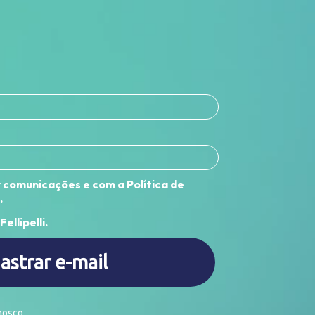
comunicações e com a Política de
.
Fellipelli.
astrar e-mail
nosco.